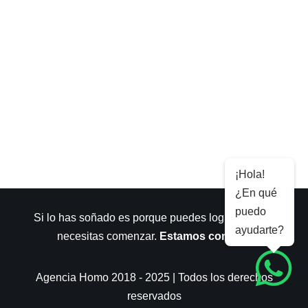
¡Hola!
¿En qué
puedo
Si lo has soñado es porque puedes lograrlo. Sólo
ayudarte?
necesitas comenzar.
Estamos contigo
.
Agencia Homo 2018 - 2025 | Todos los derechos
reservados