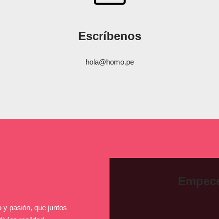
Escríbenos
hola@homo.pe
Empece
 y pasión, que juntos