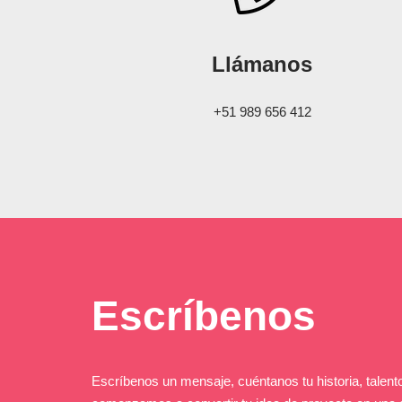
Llámanos
+51 989 656 412
Escríbenos
Escríbenos un mensaje, cuéntanos tu historia, talento