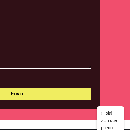
¡Hola!
¿En qué
puedo