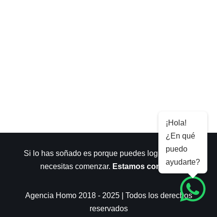
¡Hola!
¿En qué
puedo
Si lo has soñado es porque puedes lograrlo. Sólo
ayudarte?
necesitas comenzar.
Estamos contigo
.
Agencia Homo 2018 - 2025 | Todos los derechos
reservados