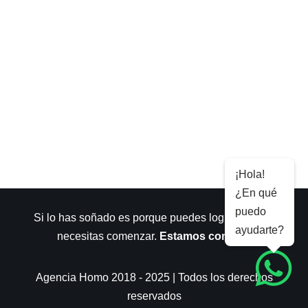
¡Hola!
¿En qué
puedo
Si lo has soñado es porque puedes lograrlo. Sólo
ayudarte?
necesitas comenzar.
Estamos contigo
.
Agencia Homo 2018 - 2025 | Todos los derechos
reservados