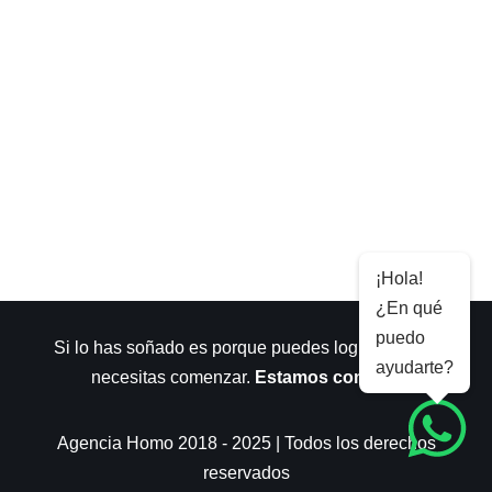
¡Hola!
¿En qué
puedo
Si lo has soñado es porque puedes lograrlo. Sólo
ayudarte?
necesitas comenzar.
Estamos contigo
.
Agencia Homo 2018 - 2025 | Todos los derechos
reservados