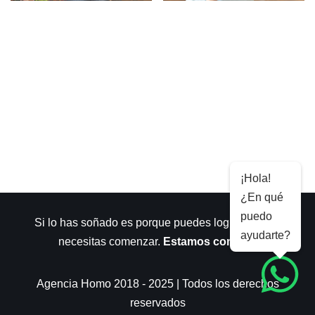
¡Hola!
¿En qué
puedo
Si lo has soñado es porque puedes lograrlo. Sólo
ayudarte?
necesitas comenzar.
Estamos contigo
.
Agencia Homo 2018 - 2025 | Todos los derechos
reservados